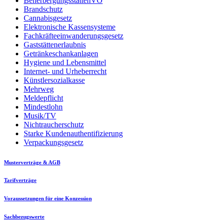
BeherbergungsstättenVO
Brandschutz
Cannabisgesetz
Elektronische Kassensysteme
Fachkräfteeinwanderungsgesetz
Gaststättenerlaubnis
Getränkeschankanlagen
Hygiene und Lebensmittel
Internet- und Urheberrecht
Künstlersozialkasse
Mehrweg
Meldepflicht
Mindestlohn
Musik/TV
Nichtraucherschutz
Starke Kundenauthentifizierung
Verpackungsgesetz
Musterverträge & AGB
Tarifverträge
Voraussetzungen für eine Konzession
Sachbezugswerte