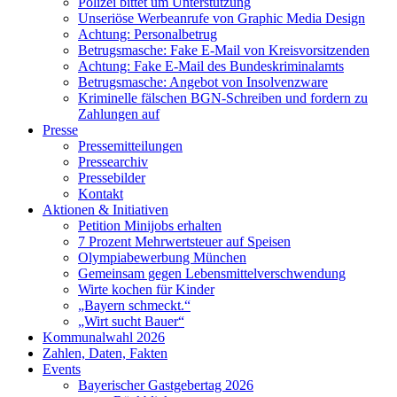
Polizei bittet um Unterstützung
Unseriöse Werbeanrufe von Graphic Media Design
Achtung: Personalbetrug
Betrugsmasche: Fake E-Mail von Kreisvorsitzenden
Achtung: Fake E-Mail des Bundeskriminalamts
Betrugsmasche: Angebot von Insolvenzware
Kriminelle fälschen BGN-Schreiben und fordern zu
Zahlungen auf
Presse
Pressemitteilungen
Pressearchiv
Pressebilder
Kontakt
Aktionen & Initiativen
Petition Minijobs erhalten
7 Prozent Mehrwertsteuer auf Speisen
Olympiabewerbung München
Gemeinsam gegen Lebensmittelverschwendung
Wirte kochen für Kinder
„Bayern schmeckt.“
„Wirt sucht Bauer“
Kommunalwahl 2026
Zahlen, Daten, Fakten
Events
Bayerischer Gastgebertag 2026