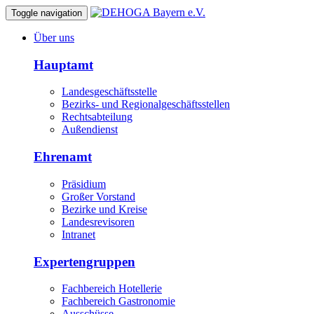
Toggle navigation
Über uns
Hauptamt
Landesgeschäftsstelle
Bezirks- und Regionalgeschäftsstellen
Rechtsabteilung
Außendienst
Ehrenamt
Präsidium
Großer Vorstand
Bezirke und Kreise
Landesrevisoren
Intranet
Expertengruppen
Fachbereich Hotellerie
Fachbereich Gastronomie
Ausschüsse