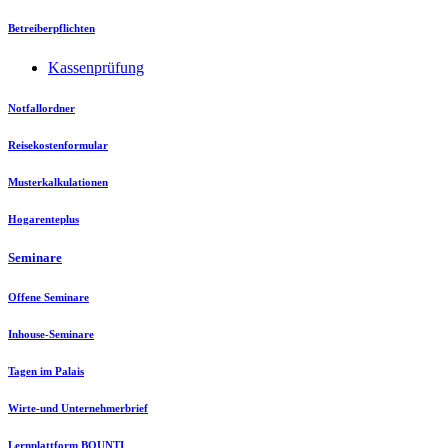
Betreiberpflichten
Kassenprüfung
Notfallordner
Reisekostenformular
Musterkalkulationen
Hogarenteplus
Seminare
Offene Seminare
Inhouse-Seminare
Tagen im Palais
Wirte-und Unternehmerbrief
Lernplattform BOUNTI