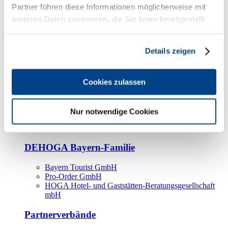
Kooperationspartner
Partner führen diese Informationen möglicherweise mit
weiteren Daten zusammen, die Sie ihnen bereitgestellt
Tourismusorganisationen
haben oder die sie im Rahmen Ihrer Nutzung der Dienste
Tourismusverbände
gesammelt haben.
Details zeigen
Bayern Tourismus Marketing GmbH
DEHOGA-Familie
Cookies zulassen
Landesverbände
Bundesverband
Fachverbände
Nur notwendige Cookies
IHA
BDT
DEHOGA Bayern-Familie
Bayern Tourist GmbH
Pro-Order GmbH
HOGA Hotel- und Gaststätten-Beratungsgesellschaft
mbH
Partnerverbände