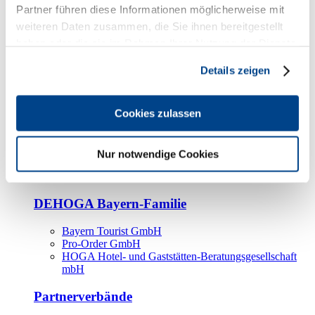
Kooperationspartner
Partner führen diese Informationen möglicherweise mit
weiteren Daten zusammen, die Sie ihnen bereitgestellt
Tourismusorganisationen
haben oder die sie im Rahmen Ihrer Nutzung der Dienste
Tourismusverbände
gesammelt haben.
Details zeigen
Bayern Tourismus Marketing GmbH
DEHOGA-Familie
Cookies zulassen
Landesverbände
Bundesverband
Fachverbände
Nur notwendige Cookies
IHA
BDT
DEHOGA Bayern-Familie
Bayern Tourist GmbH
Pro-Order GmbH
HOGA Hotel- und Gaststätten-Beratungsgesellschaft
mbH
Partnerverbände