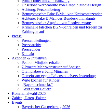
Polizei bittet um Unterstützung
Unseriöse Werbeanrufe von Graphic Media Design
Achtung: Personalbetrug
Betrugsmasche: Fake E-Mail von Kreisvorsitzenden
Achtung: Fake E-Mail des Bundeskriminalamts
Betrugsmasche: Angebot von Insolvenzware
Kriminelle fälschen BGN-Schreiben und fordern zu
Zahlungen auf
Presse
Pressemitteilungen
Pressearchiv
Pressebilder
Kontakt
Aktionen & Initiativen
Petition Minijobs erhalten
7 Prozent Mehrwertsteuer auf Speisen
Olympiabewerbung München
Gemeinsam gegen Lebensmittelverschwendung
Wirte kochen für Kinder
„Bayern schmeckt.“
„Wirt sucht Bauer“
Kommunalwahl 2026
Zahlen, Daten, Fakten
Events
Bayerischer Gastgebertag 2026