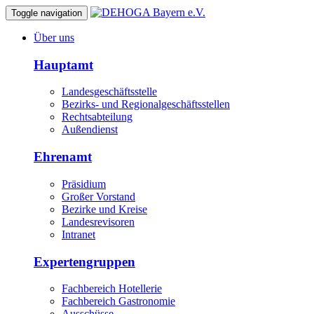
Toggle navigation
Über uns
Hauptamt
Landesgeschäftsstelle
Bezirks- und Regionalgeschäftsstellen
Rechtsabteilung
Außendienst
Ehrenamt
Präsidium
Großer Vorstand
Bezirke und Kreise
Landesrevisoren
Intranet
Expertengruppen
Fachbereich Hotellerie
Fachbereich Gastronomie
Ausschüsse