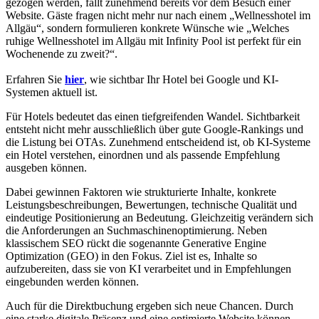
gezogen werden, fällt zunehmend bereits vor dem Besuch einer
Website. Gäste fragen nicht mehr nur nach einem „Wellnesshotel im
Allgäu“, sondern formulieren konkrete Wünsche wie „Welches
ruhige Wellnesshotel im Allgäu mit Infinity Pool ist perfekt für ein
Wochenende zu zweit?“.
Erfahren Sie
hier
, wie sichtbar Ihr Hotel bei Google und KI-
Systemen aktuell ist.
Für Hotels bedeutet das einen tiefgreifenden Wandel. Sichtbarkeit
entsteht nicht mehr ausschließlich über gute Google-Rankings und
die Listung bei OTAs. Zunehmend entscheidend ist, ob KI-Systeme
ein Hotel verstehen, einordnen und als passende Empfehlung
ausgeben können.
Dabei gewinnen Faktoren wie strukturierte Inhalte, konkrete
Leistungsbeschreibungen, Bewertungen, technische Qualität und
eindeutige Positionierung an Bedeutung. Gleichzeitig verändern sich
die Anforderungen an Suchmaschinenoptimierung. Neben
klassischem SEO rückt die sogenannte Generative Engine
Optimization (GEO) in den Fokus. Ziel ist es, Inhalte so
aufzubereiten, dass sie von KI verarbeitet und in Empfehlungen
eingebunden werden können.
Auch für die Direktbuchung ergeben sich neue Chancen. Durch
eine starke digitale Präsenz und eine optimierte Website können