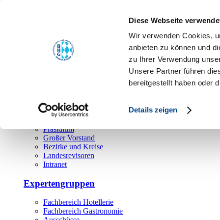
Toggle navigation
Diese Webseite verwende
Über uns
Wir verwenden Cookies, um
Hauptamt
anbieten zu können und di
zu Ihrer Verwendung unser
Landesgeschäftsstelle
Unsere Partner führen die
Bezirks- und Regionalgeschäftsstellen
Rechtsabteilung
bereitgestellt haben oder
Außendienst
Ehrenamt
Details zeigen
Präsidium
Großer Vorstand
Bezirke und Kreise
Landesrevisoren
Intranet
Expertengruppen
Fachbereich Hotellerie
Fachbereich Gastronomie
Ausschüsse