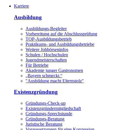
Karriere
Ausbildung
Ausbildungs-Begleiter
Vorbereitung auf die Abschlussprüfung
TOP-Ausbildungsbetrieb
Praktikums- und Ausbildungsbetriebe
Weitere Jobbörseninfos
Schulen / Hochschulen
Jugendmeisterschaften
Für Betriebe
Akademie junger Gastronomen
„Bayern schmeckt.“
"Ausbildung macht Elternstolz"
Existenzgründung
Gründungs-Check-up
Existenzgründermitgliedschaft
Gründungs-Sprechstunde
Gründungs-Beratung
Juristische Beratung
Voraussetzungen für eine Konzession