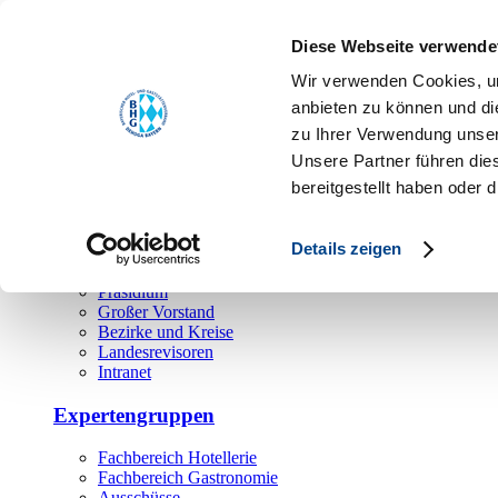
Toggle navigation
Diese Webseite verwende
Über uns
Wir verwenden Cookies, um
Hauptamt
anbieten zu können und di
zu Ihrer Verwendung unser
Landesgeschäftsstelle
Unsere Partner führen die
Bezirks- und Regionalgeschäftsstellen
Rechtsabteilung
bereitgestellt haben oder
Außendienst
Ehrenamt
Details zeigen
Präsidium
Großer Vorstand
Bezirke und Kreise
Landesrevisoren
Intranet
Expertengruppen
Fachbereich Hotellerie
Fachbereich Gastronomie
Ausschüsse