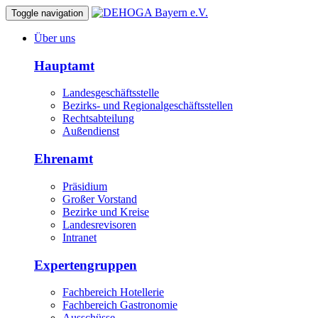
Toggle navigation
Über uns
Hauptamt
Landesgeschäftsstelle
Bezirks- und Regionalgeschäftsstellen
Rechtsabteilung
Außendienst
Ehrenamt
Präsidium
Großer Vorstand
Bezirke und Kreise
Landesrevisoren
Intranet
Expertengruppen
Fachbereich Hotellerie
Fachbereich Gastronomie
Ausschüsse