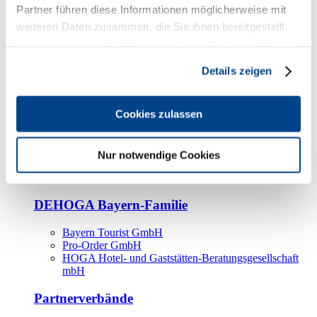
Kooperationspartner
Partner führen diese Informationen möglicherweise mit
weiteren Daten zusammen, die Sie ihnen bereitgestellt
Tourismusorganisationen
haben oder die sie im Rahmen Ihrer Nutzung der Dienste
Tourismusverbände
gesammelt haben.
Details zeigen
Bayern Tourismus Marketing GmbH
DEHOGA-Familie
Cookies zulassen
Landesverbände
Bundesverband
Fachverbände
Nur notwendige Cookies
IHA
BDT
DEHOGA Bayern-Familie
Bayern Tourist GmbH
Pro-Order GmbH
HOGA Hotel- und Gaststätten-Beratungsgesellschaft
mbH
Partnerverbände