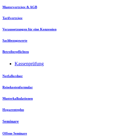
Musterverträge & AGB
Tarifverträge
Voraussetzungen für eine Konzession
Sachbezugswerte
Betreiberpflichten
Kassenprüfung
Notfallordner
Reisekostenformular
Musterkalkulationen
Hogarenteplus
Seminare
Offene Seminare