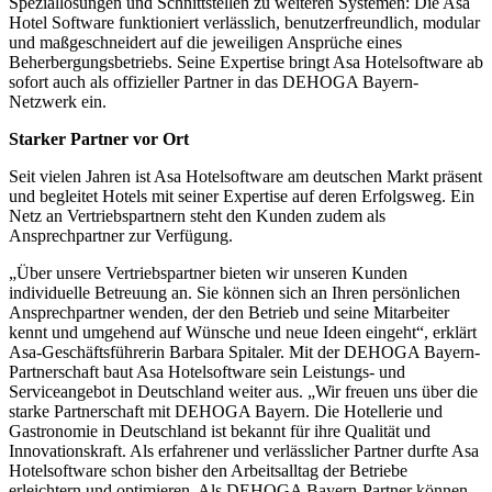
Speziallösungen und Schnittstellen zu weiteren Systemen: Die Asa
Hotel Software funktioniert verlässlich, benutzerfreundlich, modular
und maßgeschneidert auf die jeweiligen Ansprüche eines
Beherbergungsbetriebs. Seine Expertise bringt Asa Hotelsoftware ab
sofort auch als offizieller Partner in das DEHOGA Bayern-
Netzwerk ein.
Starker Partner vor Ort
Seit vielen Jahren ist Asa Hotelsoftware am deutschen Markt präsent
und begleitet Hotels mit seiner Expertise auf deren Erfolgsweg. Ein
Netz an Vertriebspartnern steht den Kunden zudem als
Ansprechpartner zur Verfügung.
„Über unsere Vertriebspartner bieten wir unseren Kunden
individuelle Betreuung an. Sie können sich an Ihren persönlichen
Ansprechpartner wenden, der den Betrieb und seine Mitarbeiter
kennt und umgehend auf Wünsche und neue Ideen eingeht“, erklärt
Asa-Geschäftsführerin Barbara Spitaler. Mit der DEHOGA Bayern-
Partnerschaft baut Asa Hotelsoftware sein Leistungs- und
Serviceangebot in Deutschland weiter aus. „Wir freuen uns über die
starke Partnerschaft mit DEHOGA Bayern. Die Hotellerie und
Gastronomie in Deutschland ist bekannt für ihre Qualität und
Innovationskraft. Als erfahrener und verlässlicher Partner durfte Asa
Hotelsoftware schon bisher den Arbeitsalltag der Betriebe
erleichtern und optimieren. Als DEHOGA Bayern-Partner können