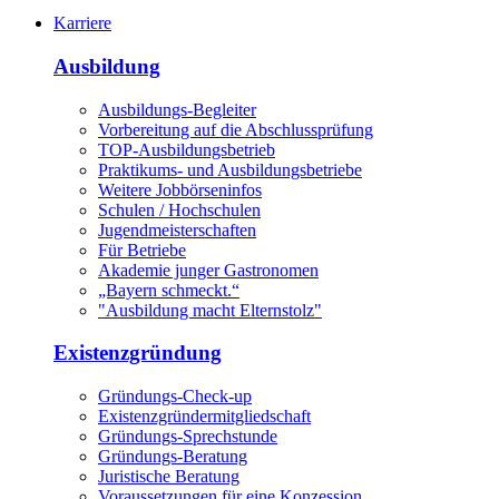
Karriere
Ausbildung
Ausbildungs-Begleiter
Vorbereitung auf die Abschlussprüfung
TOP-Ausbildungsbetrieb
Praktikums- und Ausbildungsbetriebe
Weitere Jobbörseninfos
Schulen / Hochschulen
Jugendmeisterschaften
Für Betriebe
Akademie junger Gastronomen
„Bayern schmeckt.“
"Ausbildung macht Elternstolz"
Existenzgründung
Gründungs-Check-up
Existenzgründermitgliedschaft
Gründungs-Sprechstunde
Gründungs-Beratung
Juristische Beratung
Voraussetzungen für eine Konzession