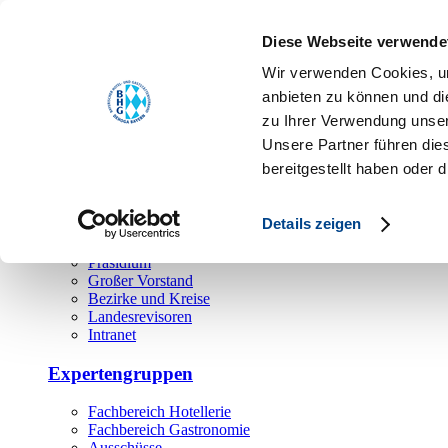
Toggle navigation
Diese Webseite verwende
Über uns
Wir verwenden Cookies, um
Hauptamt
anbieten zu können und di
zu Ihrer Verwendung unser
Landesgeschäftsstelle
Unsere Partner führen die
Bezirks- und Regionalgeschäftsstellen
Rechtsabteilung
bereitgestellt haben oder
Außendienst
Ehrenamt
Details zeigen
Präsidium
Großer Vorstand
Bezirke und Kreise
Landesrevisoren
Intranet
Expertengruppen
Fachbereich Hotellerie
Fachbereich Gastronomie
Ausschüsse