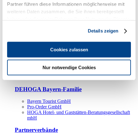
Kooperationspartner
Partner führen diese Informationen möglicherweise mit
weiteren Daten zusammen, die Sie ihnen bereitgestellt
Tourismusorganisationen
haben oder die sie im Rahmen Ihrer Nutzung der Dienste
Tourismusverbände
gesammelt haben.
Details zeigen
Bayern Tourismus Marketing GmbH
DEHOGA-Familie
Cookies zulassen
Landesverbände
Bundesverband
Fachverbände
Nur notwendige Cookies
IHA
BDT
DEHOGA Bayern-Familie
Bayern Tourist GmbH
Pro-Order GmbH
HOGA Hotel- und Gaststätten-Beratungsgesellschaft
mbH
Partnerverbände