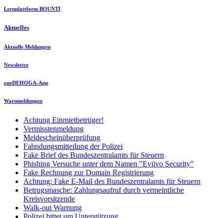
Lernplattform BOUNTI
Aktuelles
Aktuelle Meldungen
Newsletter
oneDEHOGA-App
Warnmeldungen
Achtung Einmietbetrüger!
Vermisstenmeldung
Meldescheinüberprüfung
Fahndungsmitteilung der Polizei
Fake Brief des Bundeszentralamts für Steuern
Phishing Versuche unter dem Namen "Eviivo Security"
Fake Rechnung zur Domain Registrierung
Achtung: Fake E-Mail des Bundeszentralamts für Steuern
Betrugsmasche: Zahlungsaufruf durch vermeintliche
Kreisvorsitzende
Walk-out Warnung
Polizei bittet um Unterstützung