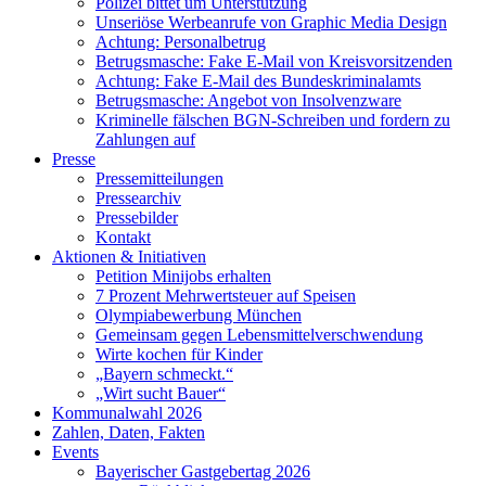
Polizei bittet um Unterstützung
Unseriöse Werbeanrufe von Graphic Media Design
Achtung: Personalbetrug
Betrugsmasche: Fake E-Mail von Kreisvorsitzenden
Achtung: Fake E-Mail des Bundeskriminalamts
Betrugsmasche: Angebot von Insolvenzware
Kriminelle fälschen BGN-Schreiben und fordern zu
Zahlungen auf
Presse
Pressemitteilungen
Pressearchiv
Pressebilder
Kontakt
Aktionen & Initiativen
Petition Minijobs erhalten
7 Prozent Mehrwertsteuer auf Speisen
Olympiabewerbung München
Gemeinsam gegen Lebensmittelverschwendung
Wirte kochen für Kinder
„Bayern schmeckt.“
„Wirt sucht Bauer“
Kommunalwahl 2026
Zahlen, Daten, Fakten
Events
Bayerischer Gastgebertag 2026