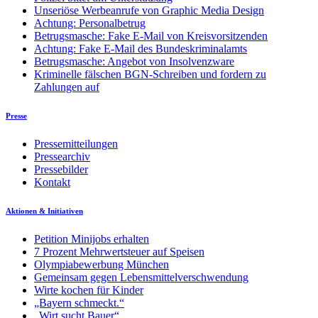
Unseriöse Werbeanrufe von Graphic Media Design
Achtung: Personalbetrug
Betrugsmasche: Fake E-Mail von Kreisvorsitzenden
Achtung: Fake E-Mail des Bundeskriminalamts
Betrugsmasche: Angebot von Insolvenzware
Kriminelle fälschen BGN-Schreiben und fordern zu
Zahlungen auf
Presse
Pressemitteilungen
Pressearchiv
Pressebilder
Kontakt
Aktionen & Initiativen
Petition Minijobs erhalten
7 Prozent Mehrwertsteuer auf Speisen
Olympiabewerbung München
Gemeinsam gegen Lebensmittelverschwendung
Wirte kochen für Kinder
„Bayern schmeckt.“
„Wirt sucht Bauer“