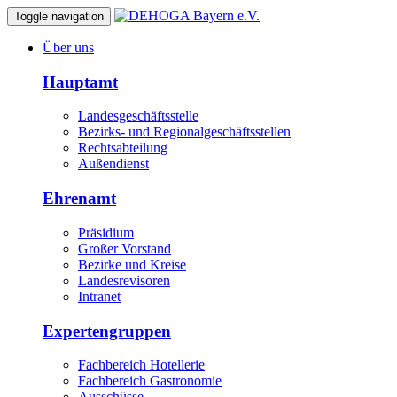
Toggle navigation
Über uns
Hauptamt
Landesgeschäftsstelle
Bezirks- und Regionalgeschäftsstellen
Rechtsabteilung
Außendienst
Ehrenamt
Präsidium
Großer Vorstand
Bezirke und Kreise
Landesrevisoren
Intranet
Expertengruppen
Fachbereich Hotellerie
Fachbereich Gastronomie
Ausschüsse