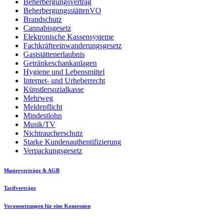
Beherbergungsvertrag
BeherbergungsstättenVO
Brandschutz
Cannabisgesetz
Elektronische Kassensysteme
Fachkräfteeinwanderungsgesetz
Gaststättenerlaubnis
Getränkeschankanlagen
Hygiene und Lebensmittel
Internet- und Urheberrecht
Künstlersozialkasse
Mehrweg
Meldepflicht
Mindestlohn
Musik/TV
Nichtraucherschutz
Starke Kundenauthentifizierung
Verpackungsgesetz
Musterverträge & AGB
Tarifverträge
Voraussetzungen für eine Konzession