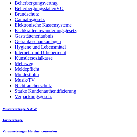
Beherbergungsvertrag
BeherbergungsstättenVO
Brandschutz
Cannabisgesetz
Elektronische Kassensysteme
Fachkräfteeinwanderungsgesetz
Gaststättenerlaubnis
Getränkeschankanlagen
Hygiene und Lebensmittel
Internet- und Urheberrecht
Künstlersozialkasse
Mehrweg
Meldepflicht
Mindestlohn
Musik/TV
Nichtraucherschutz
Starke Kundenauthentifizierung
Verpackungsgesetz
Musterverträge & AGB
Tarifverträge
Voraussetzungen für eine Konzession