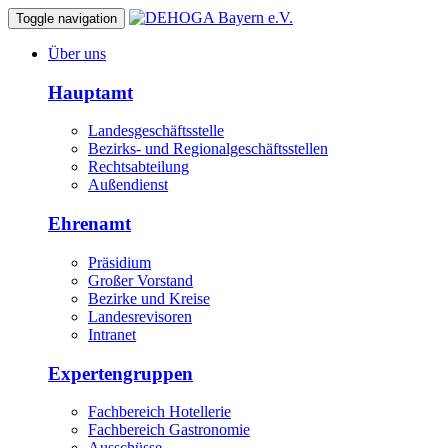
Toggle navigation
Über uns
Hauptamt
Landesgeschäftsstelle
Bezirks- und Regionalgeschäftsstellen
Rechtsabteilung
Außendienst
Ehrenamt
Präsidium
Großer Vorstand
Bezirke und Kreise
Landesrevisoren
Intranet
Expertengruppen
Fachbereich Hotellerie
Fachbereich Gastronomie
Ausschüsse