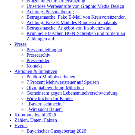
Polizei bittet um Unterstützung
Unseriöse Werbeanrufe von Graphic Media Design
Achtung: Personalbetrug
Betrugsmasche: Fake E-Mail von Kreisvorsitzenden
Achtung: Fake E-Mail des Bundeskriminalamts
Betrugsmasche: Angebot von Insolvenzware
Kriminelle fälschen BGN-Schreiben und fordern zu
Zahlungen auf
Presse
Pressemitteilungen
Pressearchiv
Pressebilder
Kontakt
Aktionen & Initiativen
Petition Minijobs erhalten
7 Prozent Mehrwertsteuer auf Speisen
Olympiabewerbung München
Gemeinsam gegen Lebensmittelverschwendung
Wirte kochen für Kinder
„Bayern schmeckt.“
„Wirt sucht Bauer“
Kommunalwahl 2026
Zahlen, Daten, Fakten
Events
Bayerischer Gastgebertag 2026