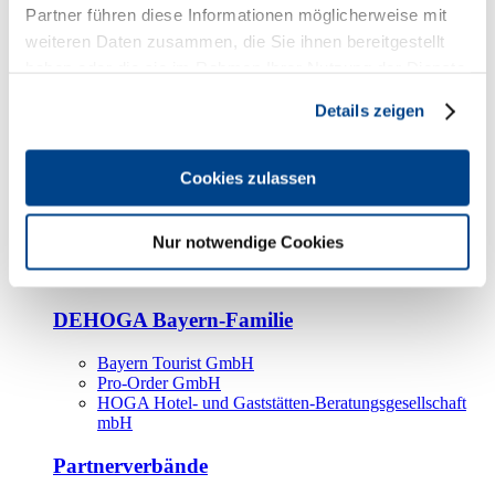
Kooperationspartner
Partner führen diese Informationen möglicherweise mit
weiteren Daten zusammen, die Sie ihnen bereitgestellt
Tourismusorganisationen
haben oder die sie im Rahmen Ihrer Nutzung der Dienste
Tourismusverbände
gesammelt haben.
Details zeigen
Bayern Tourismus Marketing GmbH
DEHOGA-Familie
Cookies zulassen
Landesverbände
Bundesverband
Fachverbände
Nur notwendige Cookies
IHA
BDT
DEHOGA Bayern-Familie
Bayern Tourist GmbH
Pro-Order GmbH
HOGA Hotel- und Gaststätten-Beratungsgesellschaft
mbH
Partnerverbände