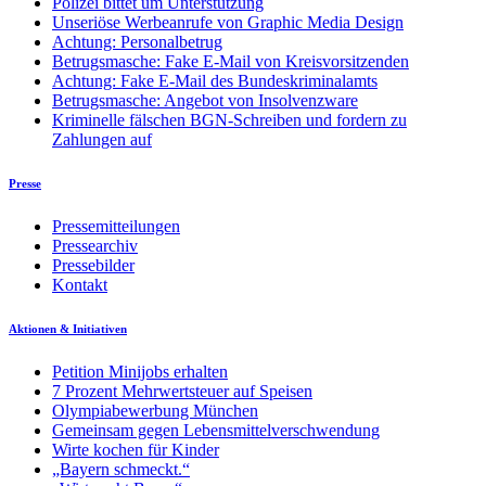
Polizei bittet um Unterstützung
Unseriöse Werbeanrufe von Graphic Media Design
Achtung: Personalbetrug
Betrugsmasche: Fake E-Mail von Kreisvorsitzenden
Achtung: Fake E-Mail des Bundeskriminalamts
Betrugsmasche: Angebot von Insolvenzware
Kriminelle fälschen BGN-Schreiben und fordern zu
Zahlungen auf
Presse
Pressemitteilungen
Pressearchiv
Pressebilder
Kontakt
Aktionen & Initiativen
Petition Minijobs erhalten
7 Prozent Mehrwertsteuer auf Speisen
Olympiabewerbung München
Gemeinsam gegen Lebensmittelverschwendung
Wirte kochen für Kinder
„Bayern schmeckt.“