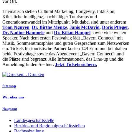
vor Ort.
Thematisch stehen Cultural Marketing, Longevity, Inklusion,
Künstliche Intelligenz, nachhaltiger Tourismus und
Generationenwandel im Mittelpunkt. Mit dabei sind unter anderem
Toan Nguyen
,
Dr. Birthe Menke
,
Janis McDavid
,
Doris Pfleger
,
Dr. Nadine Hammele
und
Dr. Kilian Hampel
sowie viele weitere
Speaker. Nach dem ersten Festivaltag lädt „Bayern Connect“ mit
Musik, Sommeratmosphäre und guten Gesprächen zum Netzwerken
ein. Tickets für touristische Partner kosten 149 Euro und beinhalten
beide Festivaltage sowie das Abendevent „Bayern Connect“, und
die Plätze sind begrenzt. Alle Informationen, das Line-up und die
Anmeldung finden Sie hier:
Jetzt Tickets sichern.
Drucken
Sitemap
Wir über uns
Hauptamt
Landesgeschäftsstelle
Bezirks- und Regionalgeschäftsstellen
Rechtsabteilung