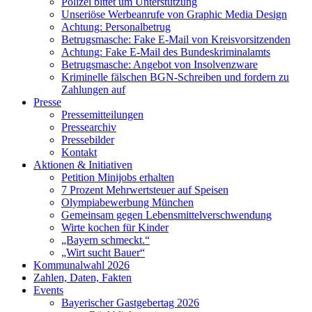
Polizei bittet um Unterstützung
Unseriöse Werbeanrufe von Graphic Media Design
Achtung: Personalbetrug
Betrugsmasche: Fake E-Mail von Kreisvorsitzenden
Achtung: Fake E-Mail des Bundeskriminalamts
Betrugsmasche: Angebot von Insolvenzware
Kriminelle fälschen BGN-Schreiben und fordern zu
Zahlungen auf
Presse
Pressemitteilungen
Pressearchiv
Pressebilder
Kontakt
Aktionen & Initiativen
Petition Minijobs erhalten
7 Prozent Mehrwertsteuer auf Speisen
Olympiabewerbung München
Gemeinsam gegen Lebensmittelverschwendung
Wirte kochen für Kinder
„Bayern schmeckt.“
„Wirt sucht Bauer“
Kommunalwahl 2026
Zahlen, Daten, Fakten
Events
Bayerischer Gastgebertag 2026