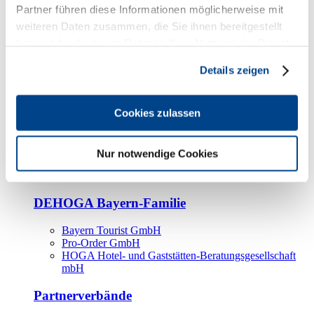
Kooperationspartner
Partner führen diese Informationen möglicherweise mit
weiteren Daten zusammen, die Sie ihnen bereitgestellt
Tourismusorganisationen
haben oder die sie im Rahmen Ihrer Nutzung der Dienste
Tourismusverbände
gesammelt haben.
Details zeigen
Bayern Tourismus Marketing GmbH
DEHOGA-Familie
Cookies zulassen
Landesverbände
Bundesverband
Fachverbände
Nur notwendige Cookies
IHA
BDT
DEHOGA Bayern-Familie
Bayern Tourist GmbH
Pro-Order GmbH
HOGA Hotel- und Gaststätten-Beratungsgesellschaft
mbH
Partnerverbände