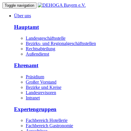
Toggle navigation
Über uns
Hauptamt
Landesgeschäftsstelle
Bezirks- und Regionalgeschäftsstellen
Rechtsabteilung
Außendienst
Ehrenamt
Präsidium
Großer Vorstand
Bezirke und Kreise
Landesrevisoren
Intranet
Expertengruppen
Fachbereich Hotellerie
Fachbereich Gastronomie
Ausschüsse