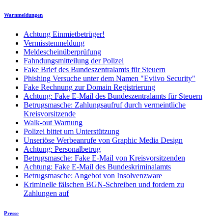
Warnmeldungen
Achtung Einmietbetrüger!
Vermisstenmeldung
Meldescheinüberprüfung
Fahndungsmitteilung der Polizei
Fake Brief des Bundeszentralamts für Steuern
Phishing Versuche unter dem Namen "Eviivo Security"
Fake Rechnung zur Domain Registrierung
Achtung: Fake E-Mail des Bundeszentralamts für Steuern
Betrugsmasche: Zahlungsaufruf durch vermeintliche
Kreisvorsitzende
Walk-out Warnung
Polizei bittet um Unterstützung
Unseriöse Werbeanrufe von Graphic Media Design
Achtung: Personalbetrug
Betrugsmasche: Fake E-Mail von Kreisvorsitzenden
Achtung: Fake E-Mail des Bundeskriminalamts
Betrugsmasche: Angebot von Insolvenzware
Kriminelle fälschen BGN-Schreiben und fordern zu
Zahlungen auf
Presse