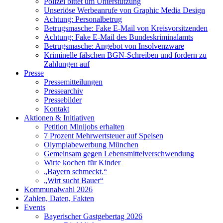
Polizei bittet um Unterstützung
Unseriöse Werbeanrufe von Graphic Media Design
Achtung: Personalbetrug
Betrugsmasche: Fake E-Mail von Kreisvorsitzenden
Achtung: Fake E-Mail des Bundeskriminalamts
Betrugsmasche: Angebot von Insolvenzware
Kriminelle fälschen BGN-Schreiben und fordern zu
Zahlungen auf
Presse
Pressemitteilungen
Pressearchiv
Pressebilder
Kontakt
Aktionen & Initiativen
Petition Minijobs erhalten
7 Prozent Mehrwertsteuer auf Speisen
Olympiabewerbung München
Gemeinsam gegen Lebensmittelverschwendung
Wirte kochen für Kinder
„Bayern schmeckt.“
„Wirt sucht Bauer“
Kommunalwahl 2026
Zahlen, Daten, Fakten
Events
Bayerischer Gastgebertag 2026