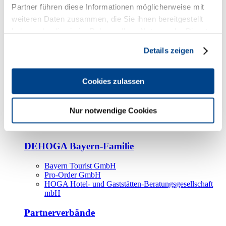
Kooperationspartner
Partner führen diese Informationen möglicherweise mit
weiteren Daten zusammen, die Sie ihnen bereitgestellt
Tourismusorganisationen
haben oder die sie im Rahmen Ihrer Nutzung der Dienste
Tourismusverbände
gesammelt haben.
Details zeigen
Bayern Tourismus Marketing GmbH
DEHOGA-Familie
Cookies zulassen
Landesverbände
Bundesverband
Fachverbände
Nur notwendige Cookies
IHA
BDT
DEHOGA Bayern-Familie
Bayern Tourist GmbH
Pro-Order GmbH
HOGA Hotel- und Gaststätten-Beratungsgesellschaft
mbH
Partnerverbände