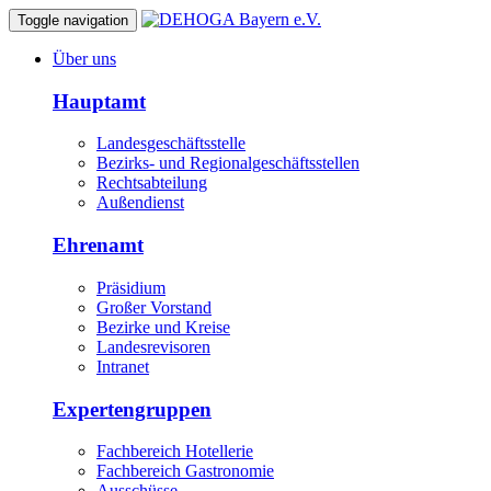
Toggle navigation
Über uns
Hauptamt
Landesgeschäftsstelle
Bezirks- und Regionalgeschäftsstellen
Rechtsabteilung
Außendienst
Ehrenamt
Präsidium
Großer Vorstand
Bezirke und Kreise
Landesrevisoren
Intranet
Expertengruppen
Fachbereich Hotellerie
Fachbereich Gastronomie
Ausschüsse