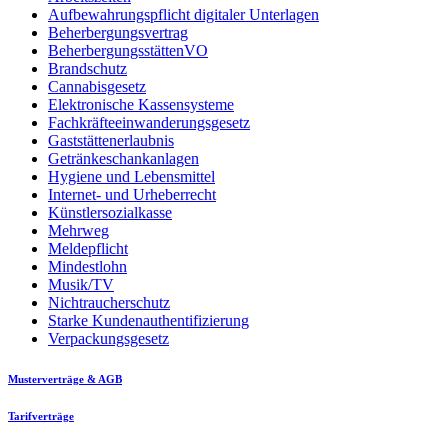
Aufbewahrungspflicht digitaler Unterlagen
Beherbergungsvertrag
BeherbergungsstättenVO
Brandschutz
Cannabisgesetz
Elektronische Kassensysteme
Fachkräfteeinwanderungsgesetz
Gaststättenerlaubnis
Getränkeschankanlagen
Hygiene und Lebensmittel
Internet- und Urheberrecht
Künstlersozialkasse
Mehrweg
Meldepflicht
Mindestlohn
Musik/TV
Nichtraucherschutz
Starke Kundenauthentifizierung
Verpackungsgesetz
Musterverträge & AGB
Tarifverträge