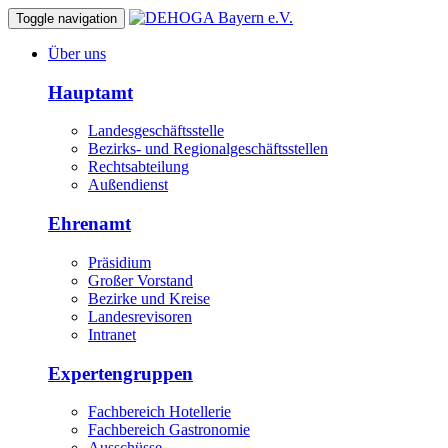
Toggle navigation
Über uns
Hauptamt
Landesgeschäftsstelle
Bezirks- und Regionalgeschäftsstellen
Rechtsabteilung
Außendienst
Ehrenamt
Präsidium
Großer Vorstand
Bezirke und Kreise
Landesrevisoren
Intranet
Expertengruppen
Fachbereich Hotellerie
Fachbereich Gastronomie
Ausschüsse