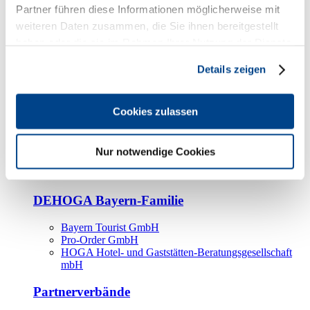
Kooperationspartner
Partner führen diese Informationen möglicherweise mit
weiteren Daten zusammen, die Sie ihnen bereitgestellt
Tourismusorganisationen
haben oder die sie im Rahmen Ihrer Nutzung der Dienste
Tourismusverbände
gesammelt haben.
Details zeigen
Bayern Tourismus Marketing GmbH
DEHOGA-Familie
Cookies zulassen
Landesverbände
Bundesverband
Fachverbände
Nur notwendige Cookies
IHA
BDT
DEHOGA Bayern-Familie
Bayern Tourist GmbH
Pro-Order GmbH
HOGA Hotel- und Gaststätten-Beratungsgesellschaft
mbH
Partnerverbände