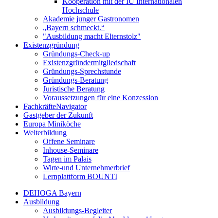
Kooperation mit der IU Internationalen
Hochschule
Akademie junger Gastronomen
„Bayern schmeckt.“
"Ausbildung macht Elternstolz"
Existenzgründung
Gründungs-Check-up
Existenzgründermitgliedschaft
Gründungs-Sprechstunde
Gründungs-Beratung
Juristische Beratung
Voraussetzungen für eine Konzession
FachkräfteNavigator
Gastgeber der Zukunft
Europa Miniköche
Weiterbildung
Offene Seminare
Inhouse-Seminare
Tagen im Palais
Wirte-und Unternehmerbrief
Lernplattform BOUNTI
DEHOGA Bayern
Ausbildung
Ausbildungs-Begleiter