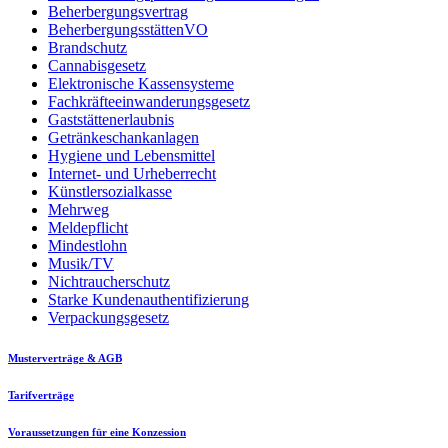
Beherbergungsvertrag
BeherbergungsstättenVO
Brandschutz
Cannabisgesetz
Elektronische Kassensysteme
Fachkräfteeinwanderungsgesetz
Gaststättenerlaubnis
Getränkeschankanlagen
Hygiene und Lebensmittel
Internet- und Urheberrecht
Künstlersozialkasse
Mehrweg
Meldepflicht
Mindestlohn
Musik/TV
Nichtraucherschutz
Starke Kundenauthentifizierung
Verpackungsgesetz
Musterverträge & AGB
Tarifverträge
Voraussetzungen für eine Konzession