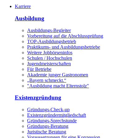
Karriere
Ausbildung
Ausbildungs-Begleiter
Vorbereitung auf die Abschlussprüfung
TOP-Ausbildungsbetrieb
Praktikums- und Ausbildungsbetriebe
Weitere Jobbörseninfos
Schulen / Hochschulen
Jugendmeisterschaften
Für Betriebe
Akademie junger Gastronomen
„Bayern schmeckt.“
"Ausbildung macht Elternstolz"
Existenzgründung
Gründungs-Check-up
Existenzgründermitgliedschaft
Gründungs-Sprechstunde
Gründungs-Beratung
Juristische Beratung
Voraussetzungen für eine Konzession