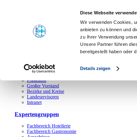
Toggle navigation
Diese Webseite verwende
Über uns
Wir verwenden Cookies, um
Hauptamt
anbieten zu können und di
zu Ihrer Verwendung unser
Landesgeschäftsstelle
Unsere Partner führen die
Bezirks- und Regionalgeschäftsstellen
Rechtsabteilung
bereitgestellt haben oder
Außendienst
Ehrenamt
Details zeigen
Präsidium
Großer Vorstand
Bezirke und Kreise
Landesrevisoren
Intranet
Expertengruppen
Fachbereich Hotellerie
Fachbereich Gastronomie
Ausschüsse