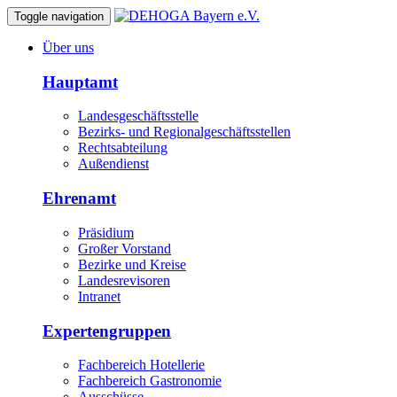
Toggle navigation
Über uns
Hauptamt
Landesgeschäftsstelle
Bezirks- und Regionalgeschäftsstellen
Rechtsabteilung
Außendienst
Ehrenamt
Präsidium
Großer Vorstand
Bezirke und Kreise
Landesrevisoren
Intranet
Expertengruppen
Fachbereich Hotellerie
Fachbereich Gastronomie
Ausschüsse