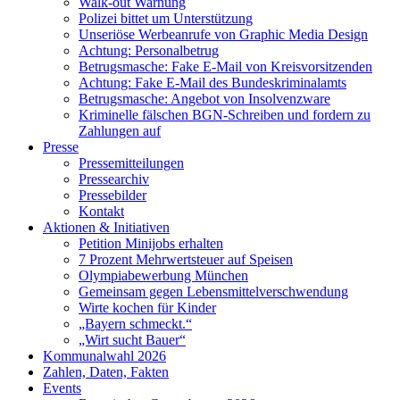
Walk-out Warnung
Polizei bittet um Unterstützung
Unseriöse Werbeanrufe von Graphic Media Design
Achtung: Personalbetrug
Betrugsmasche: Fake E-Mail von Kreisvorsitzenden
Achtung: Fake E-Mail des Bundeskriminalamts
Betrugsmasche: Angebot von Insolvenzware
Kriminelle fälschen BGN-Schreiben und fordern zu
Zahlungen auf
Presse
Pressemitteilungen
Pressearchiv
Pressebilder
Kontakt
Aktionen & Initiativen
Petition Minijobs erhalten
7 Prozent Mehrwertsteuer auf Speisen
Olympiabewerbung München
Gemeinsam gegen Lebensmittelverschwendung
Wirte kochen für Kinder
„Bayern schmeckt.“
„Wirt sucht Bauer“
Kommunalwahl 2026
Zahlen, Daten, Fakten
Events