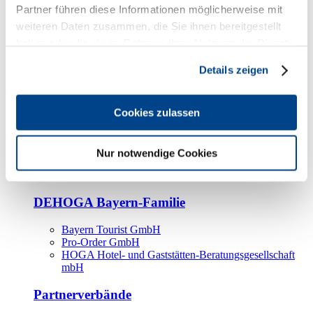
Kooperationspartner
Partner führen diese Informationen möglicherweise mit
weiteren Daten zusammen, die Sie ihnen bereitgestellt
Tourismusorganisationen
haben oder die sie im Rahmen Ihrer Nutzung der Dienste
Tourismusverbände
gesammelt haben.
Details zeigen
Bayern Tourismus Marketing GmbH
DEHOGA-Familie
Cookies zulassen
Landesverbände
Bundesverband
Fachverbände
Nur notwendige Cookies
IHA
BDT
DEHOGA Bayern-Familie
Bayern Tourist GmbH
Pro-Order GmbH
HOGA Hotel- und Gaststätten-Beratungsgesellschaft
mbH
Partnerverbände