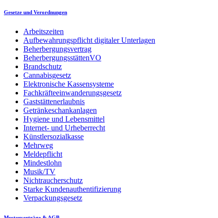
Gesetze und Verordnungen
Arbeitszeiten
Aufbewahrungspflicht digitaler Unterlagen
Beherbergungsvertrag
BeherbergungsstättenVO
Brandschutz
Cannabisgesetz
Elektronische Kassensysteme
Fachkräfteeinwanderungsgesetz
Gaststättenerlaubnis
Getränkeschankanlagen
Hygiene und Lebensmittel
Internet- und Urheberrecht
Künstlersozialkasse
Mehrweg
Meldepflicht
Mindestlohn
Musik/TV
Nichtraucherschutz
Starke Kundenauthentifizierung
Verpackungsgesetz
Musterverträge & AGB