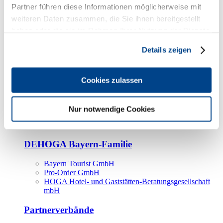
Kooperationspartner
Partner führen diese Informationen möglicherweise mit
weiteren Daten zusammen, die Sie ihnen bereitgestellt
Tourismusorganisationen
haben oder die sie im Rahmen Ihrer Nutzung der Dienste
Tourismusverbände
gesammelt haben.
Details zeigen
Bayern Tourismus Marketing GmbH
DEHOGA-Familie
Cookies zulassen
Landesverbände
Bundesverband
Fachverbände
Nur notwendige Cookies
IHA
BDT
DEHOGA Bayern-Familie
Bayern Tourist GmbH
Pro-Order GmbH
HOGA Hotel- und Gaststätten-Beratungsgesellschaft
mbH
Partnerverbände