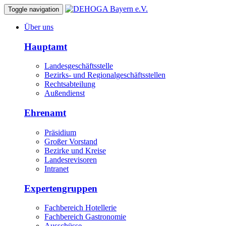
Toggle navigation
Über uns
Hauptamt
Landesgeschäftsstelle
Bezirks- und Regionalgeschäftsstellen
Rechtsabteilung
Außendienst
Ehrenamt
Präsidium
Großer Vorstand
Bezirke und Kreise
Landesrevisoren
Intranet
Expertengruppen
Fachbereich Hotellerie
Fachbereich Gastronomie
Ausschüsse