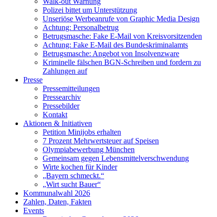
Walk-out Warnung
Polizei bittet um Unterstützung
Unseriöse Werbeanrufe von Graphic Media Design
Achtung: Personalbetrug
Betrugsmasche: Fake E-Mail von Kreisvorsitzenden
Achtung: Fake E-Mail des Bundeskriminalamts
Betrugsmasche: Angebot von Insolvenzware
Kriminelle fälschen BGN-Schreiben und fordern zu
Zahlungen auf
Presse
Pressemitteilungen
Pressearchiv
Pressebilder
Kontakt
Aktionen & Initiativen
Petition Minijobs erhalten
7 Prozent Mehrwertsteuer auf Speisen
Olympiabewerbung München
Gemeinsam gegen Lebensmittelverschwendung
Wirte kochen für Kinder
„Bayern schmeckt.“
„Wirt sucht Bauer“
Kommunalwahl 2026
Zahlen, Daten, Fakten
Events