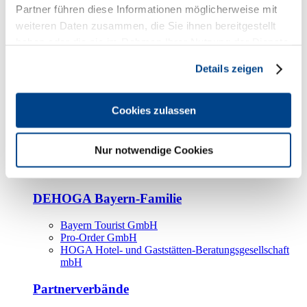
Kooperationspartner
Partner führen diese Informationen möglicherweise mit
weiteren Daten zusammen, die Sie ihnen bereitgestellt
Tourismusorganisationen
haben oder die sie im Rahmen Ihrer Nutzung der Dienste
Tourismusverbände
gesammelt haben.
Details zeigen
Bayern Tourismus Marketing GmbH
DEHOGA-Familie
Cookies zulassen
Landesverbände
Bundesverband
Fachverbände
Nur notwendige Cookies
IHA
BDT
DEHOGA Bayern-Familie
Bayern Tourist GmbH
Pro-Order GmbH
HOGA Hotel- und Gaststätten-Beratungsgesellschaft
mbH
Partnerverbände