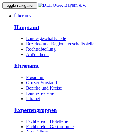
Toggle navigation
Über uns
Hauptamt
Landesgeschäftsstelle
Bezirks- und Regionalgeschäftsstellen
Rechtsabteilung
Außendienst
Ehrenamt
Präsidium
Großer Vorstand
Bezirke und Kreise
Landesrevisoren
Intranet
Expertengruppen
Fachbereich Hotellerie
Fachbereich Gastronomie
Ausschüsse