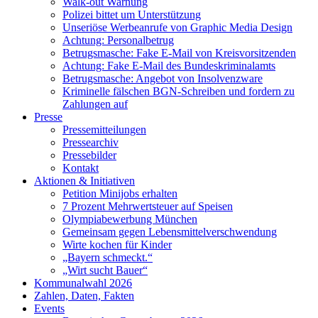
Walk-out Warnung
Polizei bittet um Unterstützung
Unseriöse Werbeanrufe von Graphic Media Design
Achtung: Personalbetrug
Betrugsmasche: Fake E-Mail von Kreisvorsitzenden
Achtung: Fake E-Mail des Bundeskriminalamts
Betrugsmasche: Angebot von Insolvenzware
Kriminelle fälschen BGN-Schreiben und fordern zu
Zahlungen auf
Presse
Pressemitteilungen
Pressearchiv
Pressebilder
Kontakt
Aktionen & Initiativen
Petition Minijobs erhalten
7 Prozent Mehrwertsteuer auf Speisen
Olympiabewerbung München
Gemeinsam gegen Lebensmittelverschwendung
Wirte kochen für Kinder
„Bayern schmeckt.“
„Wirt sucht Bauer“
Kommunalwahl 2026
Zahlen, Daten, Fakten
Events