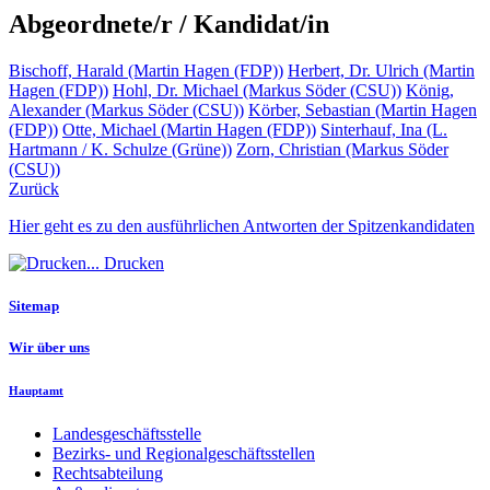
Abgeordnete/r / Kandidat/in
Bischoff, Harald (Martin Hagen (FDP))
Herbert, Dr. Ulrich (Martin
Hagen (FDP))
Hohl, Dr. Michael (Markus Söder (CSU))
König,
Alexander (Markus Söder (CSU))
Körber, Sebastian (Martin Hagen
(FDP))
Otte, Michael (Martin Hagen (FDP))
Sinterhauf, Ina (L.
Hartmann / K. Schulze (Grüne))
Zorn, Christian (Markus Söder
(CSU))
Zurück
Hier geht es zu den ausführlichen Antworten der Spitzenkandidaten
Drucken
Sitemap
Wir über uns
Hauptamt
Landesgeschäftsstelle
Bezirks- und Regionalgeschäftsstellen
Rechtsabteilung