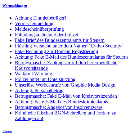
Warnmeldungen
Achtung Einmietbetrüger!
Vermisstenmeldung
Meldescheinüberprüfung
Fahndungsmitteilung der Polizei
Fake Brief des Bundeszentralamts für Steuern
Phishing Versuche unter dem Namen "Eviivo Security"
Fake Rechnung zur Domain Registrierung
Achtung: Fake E-Mail des Bundeszentralamts für Steuern
Betrugsmasche: Zahlungsaufruf durch vermeintliche
Kreisvorsitzende
Walk-out Warnung
Polizei bittet um Unterstützung
Unseriöse Werbeanrufe von Graphic Media Design
Achtung: Personalbetrug
Betrugsmasche: Fake E-Mail von Kreisvorsitzenden
Achtung: Fake E-Mail des Bundeskriminalamts
Betrugsmasche: Angebot von Insolvenzware
Kriminelle fälschen BGN-Schreiben und fordern zu
Zahlungen auf
Presse