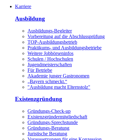
Karriere
Ausbildung
Ausbildungs-Begleiter
Vorbereitung auf die Abschlussprüfung
TOP-Ausbildungsbetrieb
Praktikums- und Ausbildungsbetriebe
Weitere Jobbörseninfos
Schulen / Hochschulen
Jugendmeisterschaften
Für Betriebe
Akademie junger Gastronomen
„Bayern schmeckt.“
"Ausbildung macht Elternstolz"
Existenzgründung
Gründungs-Check-up
Existenzgründermitgliedschaft
Gründungs-Sprechstunde
Gründungs-Beratung
Juristische Beratung
Voraussetzungen für eine Konzession