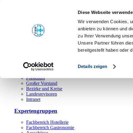
Toggle navigation
Diese Webseite verwende
Über uns
Wir verwenden Cookies, um
Hauptamt
anbieten zu können und di
zu Ihrer Verwendung unser
Landesgeschäftsstelle
Unsere Partner führen die
Bezirks- und Regionalgeschäftsstellen
Rechtsabteilung
bereitgestellt haben oder
Außendienst
Ehrenamt
Details zeigen
Präsidium
Großer Vorstand
Bezirke und Kreise
Landesrevisoren
Intranet
Expertengruppen
Fachbereich Hotellerie
Fachbereich Gastronomie
Ausschüsse