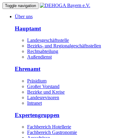
Toggle navigation
Über uns
Hauptamt
Landesgeschäftsstelle
Bezirks- und Regionalgeschäftsstellen
Rechtsabteilung
Außendienst
Ehrenamt
Präsidium
Großer Vorstand
Bezirke und Kreise
Landesrevisoren
Intranet
Expertengruppen
Fachbereich Hotellerie
Fachbereich Gastronomie
Ausschüsse