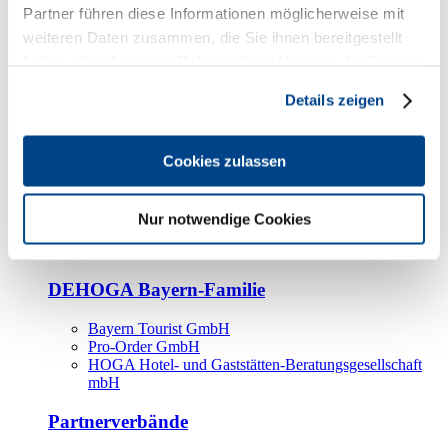
Kooperationspartner
Partner führen diese Informationen möglicherweise mit
weiteren Daten zusammen, die Sie ihnen bereitgestellt
Tourismusorganisationen
haben oder die sie im Rahmen Ihrer Nutzung der Dienste
Tourismusverbände
gesammelt haben.
Details zeigen
Bayern Tourismus Marketing GmbH
DEHOGA-Familie
Cookies zulassen
Landesverbände
Bundesverband
Fachverbände
Nur notwendige Cookies
IHA
BDT
DEHOGA Bayern-Familie
Bayern Tourist GmbH
Pro-Order GmbH
HOGA Hotel- und Gaststätten-Beratungsgesellschaft
mbH
Partnerverbände