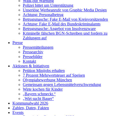
Walk-out Warnung
Polizei bittet um Unterstützung
Unseriöse Werbeanrufe von Graphic Media Design
Achtung: Personalbetrug
Betrugsmasche: Fake E-Mail von Kreisvorsitzenden
Achtung: Fake E-Mail des Bundeskriminalamts
Betrugsmasche: Angebot von Insolvenzware
Kriminelle fälschen BGN-Schreiben und fordern zu
Zahlungen auf
Presse
Pressemitteilungen
Pressearchiv
Pressebilder
Kontakt
Aktionen & Initiativen
Petition Minijobs erhalten
7 Prozent Mehrwertsteuer auf Speisen
Olympiabewerbung München
Gemeinsam gegen Lebensmittelverschwendung
Wirte kochen für Kinder
„Bayern schmeckt.“
„Wirt sucht Bauer“
Kommunalwahl 2026
Zahlen, Daten, Fakten
Events