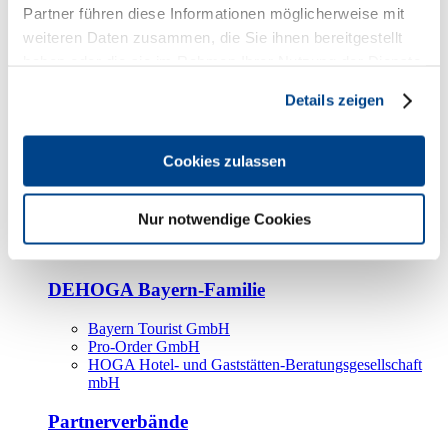
Kooperationspartner
Partner führen diese Informationen möglicherweise mit
weiteren Daten zusammen, die Sie ihnen bereitgestellt
Tourismusorganisationen
haben oder die sie im Rahmen Ihrer Nutzung der Dienste
Tourismusverbände
gesammelt haben.
Details zeigen
Bayern Tourismus Marketing GmbH
DEHOGA-Familie
Cookies zulassen
Landesverbände
Bundesverband
Fachverbände
Nur notwendige Cookies
IHA
BDT
DEHOGA Bayern-Familie
Bayern Tourist GmbH
Pro-Order GmbH
HOGA Hotel- und Gaststätten-Beratungsgesellschaft
mbH
Partnerverbände