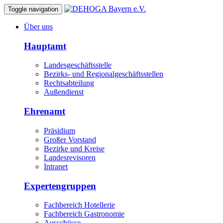
Toggle navigation
Über uns
Hauptamt
Landesgeschäftsstelle
Bezirks- und Regionalgeschäftsstellen
Rechtsabteilung
Außendienst
Ehrenamt
Präsidium
Großer Vorstand
Bezirke und Kreise
Landesrevisoren
Intranet
Expertengruppen
Fachbereich Hotellerie
Fachbereich Gastronomie
Ausschüsse