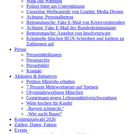
Walk-out Warnung
Polizei bittet um Unterstützung
Unseriöse Werbeanrufe von Graphic Media Design
Achtung: Personalbetrug
Betrugsmasche: Fake E-Mail von Kreisvorsitzenden
Achtung: Fake E-Mail des Bundeskriminalamts
Betrugsmasche: Angebot von Insolvenzware
Kriminelle fälschen BGN-Schreiben und fordern zu
Zahlungen auf
Presse
Pressemitteilungen
Pressearchiv
Pressebilder
Kontakt
Aktionen & Initiativen
Petition Minijobs erhalten
7 Prozent Mehrwertsteuer auf Speisen
Olympiabewerbung München
Gemeinsam gegen Lebensmittelverschwendung
Wirte kochen für Kinder
„Bayern schmeckt.“
„Wirt sucht Bauer“
Kommunalwahl 2026
Zahlen, Daten, Fakten
Events