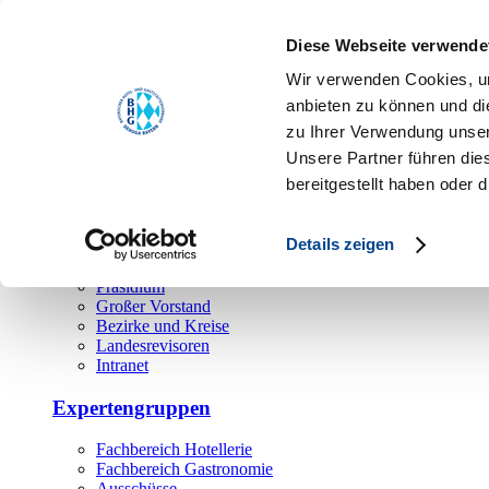
Toggle navigation
Diese Webseite verwende
Über uns
Wir verwenden Cookies, um
Hauptamt
anbieten zu können und di
zu Ihrer Verwendung unser
Landesgeschäftsstelle
Unsere Partner führen die
Bezirks- und Regionalgeschäftsstellen
Rechtsabteilung
bereitgestellt haben oder
Außendienst
Ehrenamt
Details zeigen
Präsidium
Großer Vorstand
Bezirke und Kreise
Landesrevisoren
Intranet
Expertengruppen
Fachbereich Hotellerie
Fachbereich Gastronomie
Ausschüsse