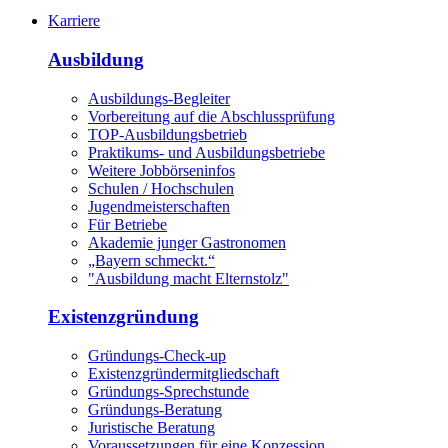
Karriere
Ausbildung
Ausbildungs-Begleiter
Vorbereitung auf die Abschlussprüfung
TOP-Ausbildungsbetrieb
Praktikums- und Ausbildungsbetriebe
Weitere Jobbörseninfos
Schulen / Hochschulen
Jugendmeisterschaften
Für Betriebe
Akademie junger Gastronomen
„Bayern schmeckt.“
"Ausbildung macht Elternstolz"
Existenzgründung
Gründungs-Check-up
Existenzgründermitgliedschaft
Gründungs-Sprechstunde
Gründungs-Beratung
Juristische Beratung
Voraussetzungen für eine Konzession