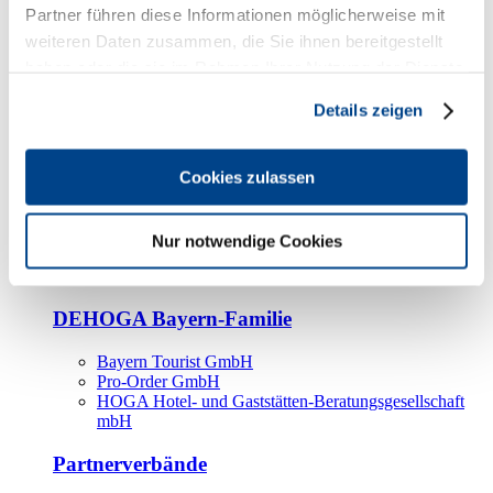
Kooperationspartner
Partner führen diese Informationen möglicherweise mit
weiteren Daten zusammen, die Sie ihnen bereitgestellt
Tourismusorganisationen
haben oder die sie im Rahmen Ihrer Nutzung der Dienste
Tourismusverbände
gesammelt haben.
Details zeigen
Bayern Tourismus Marketing GmbH
DEHOGA-Familie
Cookies zulassen
Landesverbände
Bundesverband
Fachverbände
Nur notwendige Cookies
IHA
BDT
DEHOGA Bayern-Familie
Bayern Tourist GmbH
Pro-Order GmbH
HOGA Hotel- und Gaststätten-Beratungsgesellschaft
mbH
Partnerverbände