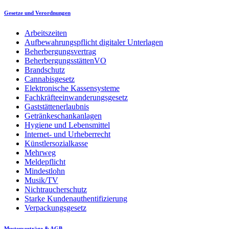
Gesetze und Verordnungen
Arbeitszeiten
Aufbewahrungspflicht digitaler Unterlagen
Beherbergungsvertrag
BeherbergungsstättenVO
Brandschutz
Cannabisgesetz
Elektronische Kassensysteme
Fachkräfteeinwanderungsgesetz
Gaststättenerlaubnis
Getränkeschankanlagen
Hygiene und Lebensmittel
Internet- und Urheberrecht
Künstlersozialkasse
Mehrweg
Meldepflicht
Mindestlohn
Musik/TV
Nichtraucherschutz
Starke Kundenauthentifizierung
Verpackungsgesetz
Musterverträge & AGB