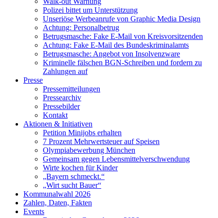
Walk-out Warnung
Polizei bittet um Unterstützung
Unseriöse Werbeanrufe von Graphic Media Design
Achtung: Personalbetrug
Betrugsmasche: Fake E-Mail von Kreisvorsitzenden
Achtung: Fake E-Mail des Bundeskriminalamts
Betrugsmasche: Angebot von Insolvenzware
Kriminelle fälschen BGN-Schreiben und fordern zu
Zahlungen auf
Presse
Pressemitteilungen
Pressearchiv
Pressebilder
Kontakt
Aktionen & Initiativen
Petition Minijobs erhalten
7 Prozent Mehrwertsteuer auf Speisen
Olympiabewerbung München
Gemeinsam gegen Lebensmittelverschwendung
Wirte kochen für Kinder
„Bayern schmeckt.“
„Wirt sucht Bauer“
Kommunalwahl 2026
Zahlen, Daten, Fakten
Events