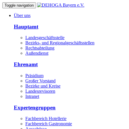
Toggle navigation
Über uns
Hauptamt
Landesgeschäftsstelle
Bezirks- und Regionalgeschäftsstellen
Rechtsabteilung
Außendienst
Ehrenamt
Präsidium
Großer Vorstand
Bezirke und Kreise
Landesrevisoren
Intranet
Expertengruppen
Fachbereich Hotellerie
Fachbereich Gastronomie
Ausschüsse