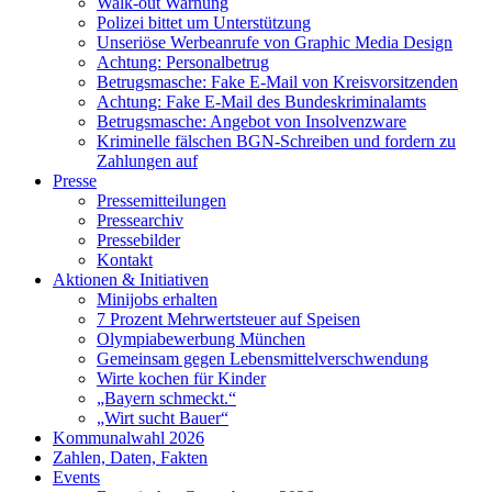
Walk-out Warnung
Polizei bittet um Unterstützung
Unseriöse Werbeanrufe von Graphic Media Design
Achtung: Personalbetrug
Betrugsmasche: Fake E-Mail von Kreisvorsitzenden
Achtung: Fake E-Mail des Bundeskriminalamts
Betrugsmasche: Angebot von Insolvenzware
Kriminelle fälschen BGN-Schreiben und fordern zu
Zahlungen auf
Presse
Pressemitteilungen
Pressearchiv
Pressebilder
Kontakt
Aktionen & Initiativen
Minijobs erhalten
7 Prozent Mehrwertsteuer auf Speisen
Olympiabewerbung München
Gemeinsam gegen Lebensmittelverschwendung
Wirte kochen für Kinder
„Bayern schmeckt.“
„Wirt sucht Bauer“
Kommunalwahl 2026
Zahlen, Daten, Fakten
Events