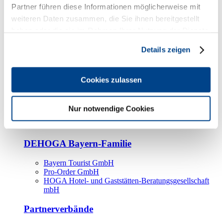
Kooperationspartner
Partner führen diese Informationen möglicherweise mit
weiteren Daten zusammen, die Sie ihnen bereitgestellt
Tourismusorganisationen
haben oder die sie im Rahmen Ihrer Nutzung der Dienste
Tourismusverbände
gesammelt haben.
Details zeigen
Bayern Tourismus Marketing GmbH
DEHOGA-Familie
Cookies zulassen
Landesverbände
Bundesverband
Fachverbände
Nur notwendige Cookies
IHA
BDT
DEHOGA Bayern-Familie
Bayern Tourist GmbH
Pro-Order GmbH
HOGA Hotel- und Gaststätten-Beratungsgesellschaft
mbH
Partnerverbände