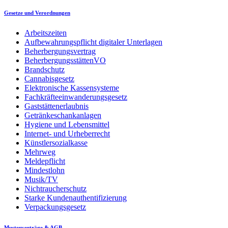
Gesetze und Verordnungen
Arbeitszeiten
Aufbewahrungspflicht digitaler Unterlagen
Beherbergungsvertrag
BeherbergungsstättenVO
Brandschutz
Cannabisgesetz
Elektronische Kassensysteme
Fachkräfteeinwanderungsgesetz
Gaststättenerlaubnis
Getränkeschankanlagen
Hygiene und Lebensmittel
Internet- und Urheberrecht
Künstlersozialkasse
Mehrweg
Meldepflicht
Mindestlohn
Musik/TV
Nichtraucherschutz
Starke Kundenauthentifizierung
Verpackungsgesetz
Musterverträge & AGB