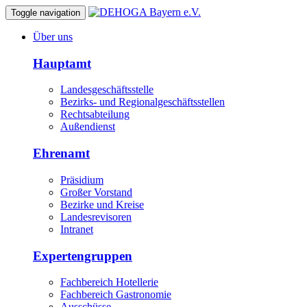
Toggle navigation
Über uns
Hauptamt
Landesgeschäftsstelle
Bezirks- und Regionalgeschäftsstellen
Rechtsabteilung
Außendienst
Ehrenamt
Präsidium
Großer Vorstand
Bezirke und Kreise
Landesrevisoren
Intranet
Expertengruppen
Fachbereich Hotellerie
Fachbereich Gastronomie
Ausschüsse