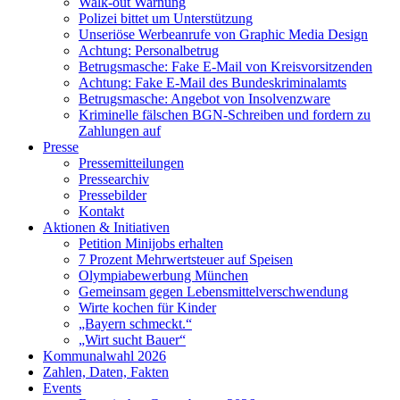
Walk-out Warnung
Polizei bittet um Unterstützung
Unseriöse Werbeanrufe von Graphic Media Design
Achtung: Personalbetrug
Betrugsmasche: Fake E-Mail von Kreisvorsitzenden
Achtung: Fake E-Mail des Bundeskriminalamts
Betrugsmasche: Angebot von Insolvenzware
Kriminelle fälschen BGN-Schreiben und fordern zu
Zahlungen auf
Presse
Pressemitteilungen
Pressearchiv
Pressebilder
Kontakt
Aktionen & Initiativen
Petition Minijobs erhalten
7 Prozent Mehrwertsteuer auf Speisen
Olympiabewerbung München
Gemeinsam gegen Lebensmittelverschwendung
Wirte kochen für Kinder
„Bayern schmeckt.“
„Wirt sucht Bauer“
Kommunalwahl 2026
Zahlen, Daten, Fakten
Events