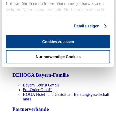
Kooperationspartner
Partner führen diese Informationen möglicherweise mit
weiteren Daten zusammen, die Sie ihnen bereitgestellt
Tourismusorganisationen
haben oder die sie im Rahmen Ihrer Nutzung der Dienste
Tourismusverbände
gesammelt haben.
Details zeigen
Bayern Tourismus Marketing GmbH
DEHOGA-Familie
Cookies zulassen
Landesverbände
Bundesverband
Fachverbände
Nur notwendige Cookies
IHA
BDT
DEHOGA Bayern-Familie
Bayern Tourist GmbH
Pro-Order GmbH
HOGA Hotel- und Gaststätten-Beratungsgesellschaft
mbH
Partnerverbände