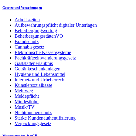
Gesetze und Verordnungen
Arbeitszeiten
Aufbewahrungspflicht digitaler Unterlagen
Beherbergungsvertrag
BeherbergungsstättenVO
Brandschutz
Cannabisgesetz
Elektronische Kassensysteme
Fachkräfteeinwanderungsgesetz
Gaststättenerlaubnis
Getränkeschankanlagen
Hygiene und Lebensmittel
Internet- und Urheberrecht
Künstlersozialkasse
Mehrweg
Meldepflicht
Mindestlohn
Musik/TV
Nichtraucherschutz
Starke Kundenauthentifizierung
Verpackungsgesetz
Musterverträge & AGB