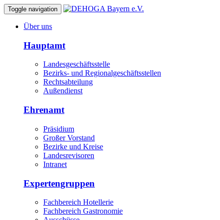
Toggle navigation
Über uns
Hauptamt
Landesgeschäftsstelle
Bezirks- und Regionalgeschäftsstellen
Rechtsabteilung
Außendienst
Ehrenamt
Präsidium
Großer Vorstand
Bezirke und Kreise
Landesrevisoren
Intranet
Expertengruppen
Fachbereich Hotellerie
Fachbereich Gastronomie
Ausschüsse